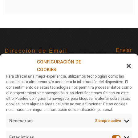
Para recibir noticias, actualizaciones y ofertas de viajes vía
CONFIGURACIÓN DE
email
COOKIES
Para ofrecer una mejor experiencia, utilizamos tecnologías como las
cookies para almacenar y/o acceder a la información del dispositivo. El
consentimiento de estas tecnologías nos permitirá procesar datos como
Acerca De Nomads Maldives
el comportamiento de navegación o las identificaciones únicas en este
sitio. Puedes configurar tu navegador para bloquear o alertar sobre estas
Nomads Maldives es una agencia de viajes especializada en
cookies, pero algunas áreas del sitio no van a funcionar. Estas cookies
planificar y ofrecer viajes a Maldivas. Diferentes itinerarios a
no almacenan ninguna información de identificación personal.
elegir y personalización de rutas adaptadas a todos los
Necesarias
Siempre activo
presupuestos. Viajes de relax y playa, low-cost, resorts, buceo,
surf... Ponte en contacto con nosotros para viajar a Maldivas.
Estadísticas