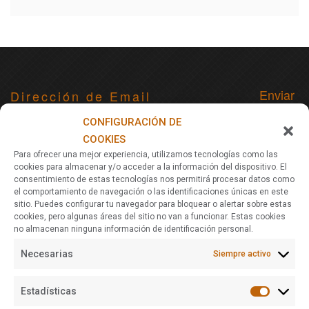
Para recibir noticias, actualizaciones y ofertas de viajes vía
CONFIGURACIÓN DE
email
COOKIES
Para ofrecer una mejor experiencia, utilizamos tecnologías como las
cookies para almacenar y/o acceder a la información del dispositivo. El
consentimiento de estas tecnologías nos permitirá procesar datos como
Acerca De Nomads Maldives
el comportamiento de navegación o las identificaciones únicas en este
sitio. Puedes configurar tu navegador para bloquear o alertar sobre estas
Nomads Maldives es una agencia de viajes especializada en
cookies, pero algunas áreas del sitio no van a funcionar. Estas cookies
planificar y ofrecer viajes a Maldivas. Diferentes itinerarios a
no almacenan ninguna información de identificación personal.
elegir y personalización de rutas adaptadas a todos los
Necesarias
Siempre activo
presupuestos. Viajes de relax y playa, low-cost, resorts, buceo,
surf... Ponte en contacto con nosotros para viajar a Maldivas.
Estadísticas
Nomads Maldives