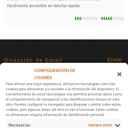
fácilmente accesible en lancha rápida.
€€€
€€€€€€€ -
€€€€€
€€€€€
Para recibir noticias, actualizaciones y ofertas de viajes vía
CONFIGURACIÓN DE
email
COOKIES
Para ofrecer una mejor experiencia, utilizamos tecnologías como las
cookies para almacenar y/o acceder a la información del dispositivo. El
consentimiento de estas tecnologías nos permitirá procesar datos como
Acerca De Nomads Maldives
el comportamiento de navegación o las identificaciones únicas en este
sitio. Puedes configurar tu navegador para bloquear o alertar sobre estas
Nomads Maldives es una agencia de viajes especializada en
cookies, pero algunas áreas del sitio no van a funcionar. Estas cookies
planificar y ofrecer viajes a Maldivas. Diferentes itinerarios a
no almacenan ninguna información de identificación personal.
elegir y personalización de rutas adaptadas a todos los
Necesarias
Siempre activo
presupuestos. Viajes de relax y playa, low-cost, resorts, buceo,