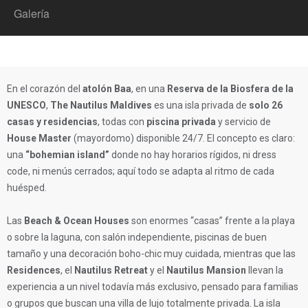
Galería
En el corazón del
atolón Baa
, en una
Reserva de la Biosfera de la
UNESCO
,
The Nautilus Maldives
es una isla privada de
solo 26
casas y residencias
, todas con
piscina privada
y servicio de
House Master
(mayordomo) disponible 24/7. El concepto es claro:
una
“bohemian island”
donde no hay horarios rígidos, ni dress
code, ni menús cerrados; aquí todo se adapta al ritmo de cada
huésped.
Las
Beach & Ocean Houses
son enormes “casas” frente a la playa
o sobre la laguna, con salón independiente, piscinas de buen
tamaño y una decoración boho-chic muy cuidada, mientras que las
Residences
, el
Nautilus Retreat
y el
Nautilus Mansion
llevan la
experiencia a un nivel todavía más exclusivo, pensado para familias
o grupos que buscan una villa de lujo totalmente privada. La isla