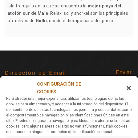
isla tranquila en la que se encuentra la
mejor playa del
atolón sur de Male
. Relax, sol y snorkel son los principales
atractivos de
Gulhi
, donde el tiempo pasa despacio.
Para recibir noticias, actualizaciones y ofertas de viajes vía
CONFIGURACIÓN DE
email
COOKIES
Para ofrecer una mejor experiencia, utilizamos tecnologías como las
cookies para almacenar y/o acceder a la información del dispositivo. El
consentimiento de estas tecnologías nos permitirá procesar datos como
Acerca De Nomads Maldives
el comportamiento de navegación o las identificaciones únicas en este
sitio. Puedes configurar tu navegador para bloquear o alertar sobre estas
Nomads Maldives es una agencia de viajes especializada en
cookies, pero algunas áreas del sitio no van a funcionar. Estas cookies
planificar y ofrecer viajes a Maldivas. Diferentes itinerarios a
no almacenan ninguna información de identificación personal.
elegir y personalización de rutas adaptadas a todos los