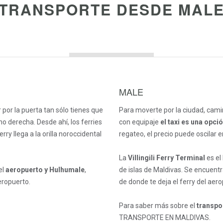
TRANSPORTE DESDE MAL
MALE
 por la puerta tan sólo tienes que
Para moverte por la ciudad, cami
derecha. Desde ahí, los ferries
con equipaje
el taxi es una opc
ry llega a la orilla noroccidental
regateo, el precio puede oscilar e
La
Villingili Ferry Terminal
es el
el
aeropuerto y Hulhumale
,
de islas de Maldivas. Se encuentr
eropuerto.
de donde te deja el ferry del aero
Para saber más sobre el
transpo
TRANSPORTE EN MALDIVAS.