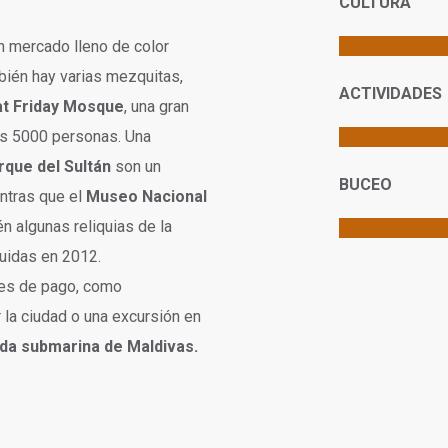
CULTURA
un mercado lleno de color
bién hay varias mezquitas,
ACTIVIDADES
t Friday Mosque
, una gran
as 5000 personas. Una
rque del Sultán
son un
BUCEO
entras que el
Museo Nacional
n algunas reliquias de la
ruidas en 2012.
des de pago, como
r la ciudad o una excursión en
ida submarina de Maldivas.