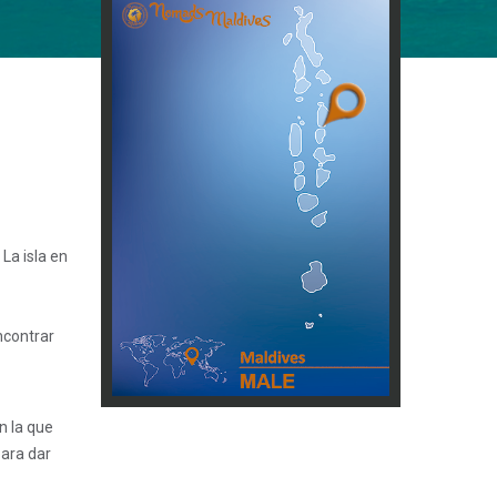
La isla en
ncontrar
 en la que
para dar